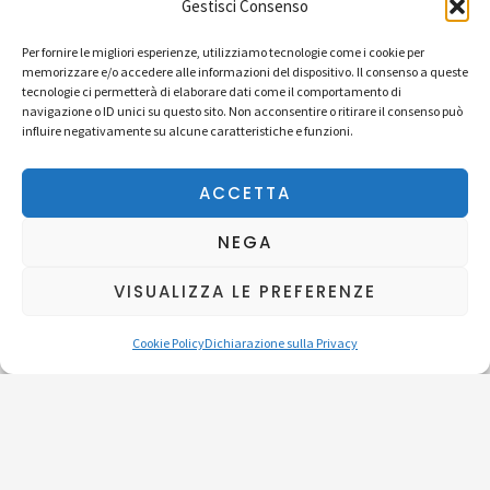
Gestisci Consenso
Per fornire le migliori esperienze, utilizziamo tecnologie come i cookie per
memorizzare e/o accedere alle informazioni del dispositivo. Il consenso a queste
tecnologie ci permetterà di elaborare dati come il comportamento di
navigazione o ID unici su questo sito. Non acconsentire o ritirare il consenso può
influire negativamente su alcune caratteristiche e funzioni.
ACCETTA
Perché?
NEGA
Diventare volontario significa scegliere di fare la
VISUALIZZA LE PREFERENZE
differenza nella vita di chi è in difficoltà, offrendo
Cookie Policy
Dichiarazione sulla Privacy
tempo, ascolto e sostegno a chi ne ha più
bisogno.
Essere volontario non è solo aiutare; è anche