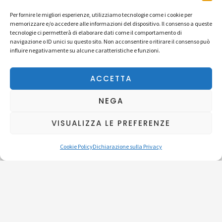
Per fornire le migliori esperienze, utilizziamo tecnologie come i cookie per
memorizzare e/o accedere alle informazioni del dispositivo. Il consenso a queste
tecnologie ci permetterà di elaborare dati come il comportamento di
navigazione o ID unici su questo sito. Non acconsentire o ritirare il consenso può
influire negativamente su alcune caratteristiche e funzioni.
Orari
ACCETTA
NEGA
Dove si trova
Piazza Maria Ausiliatrice, 9, 10152 Torino TO
VISUALIZZA LE PREFERENZE
Cookie Policy
Dichiarazione sulla Privacy
Indicazioni stradali
Orari di apertura
Mercoledì
dalle 09:00 alle 11:00 e dalle 15.30