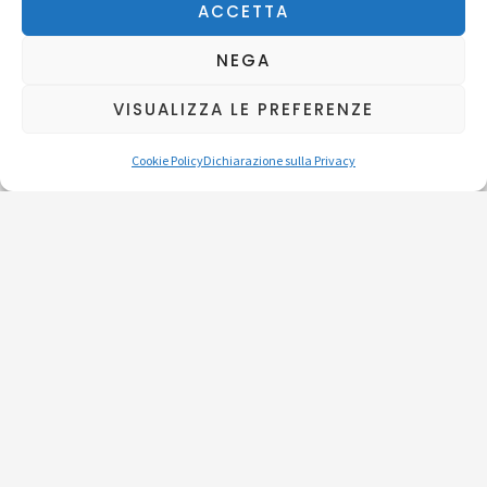
ACCETTA
Dove si trova
NEGA
Via Salerno, 10, 10152 Torino TO
VISUALIZZA LE PREFERENZE
Indicazioni stradali
Cookie Policy
Dichiarazione sulla Privacy
Orari di apertura
1° martedì
del mese dalle 09:00 alle 11:00
2° martedì
del mese dalle 15:00 alle 17:00
Contatti
Responsabile del servizio
: Giulia
Telefono
:
+39 328 332 3736