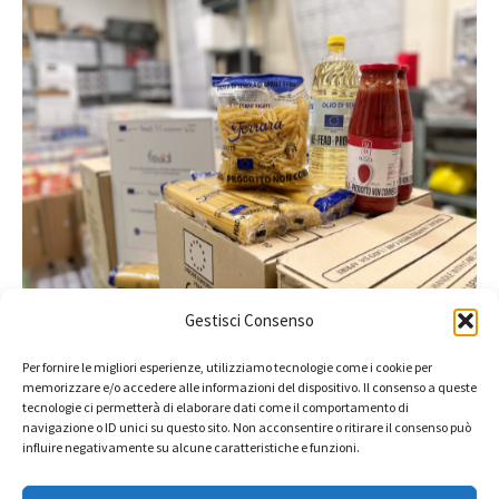
Gestisci Consenso
Per fornire le migliori esperienze, utilizziamo tecnologie come i cookie per
memorizzare e/o accedere alle informazioni del dispositivo. Il consenso a queste
tecnologie ci permetterà di elaborare dati come il comportamento di
navigazione o ID unici su questo sito. Non acconsentire o ritirare il consenso può
Orari
influire negativamente su alcune caratteristiche e funzioni.