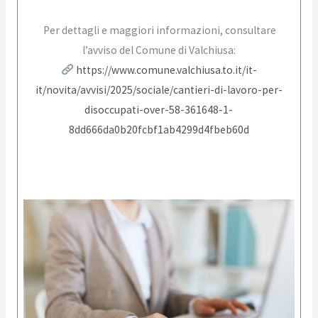
Per dettagli e maggiori informazioni, consultare
l’avviso del Comune di Valchiusa:
https://www.comune.valchiusa.to.it/it-
it/novita/avvisi/2025/sociale/cantieri-di-lavoro-per-
disoccupati-over-58-361648-1-
8dd666da0b20fcbf1ab4299d4fbeb60d